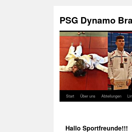
PSG Dynamo Bran
Start
Über uns
Abteilungen
Li
Zum
Inhalt
springen
Hallo Sportfreunde!!!